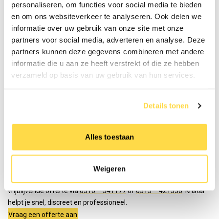
personaliseren, om functies voor social media te bieden
en om ons websiteverkeer te analyseren. Ook delen we
informatie over uw gebruik van onze site met onze
partners voor social media, adverteren en analyse. Deze
partners kunnen deze gegevens combineren met andere
informatie die u aan ze heeft verstrekt of die ze hebben
verzameld op basis van uw gebruik van hun services.
Gezondheidsrisico’s en overlast
Kakkerlakken vormen een serieus gezondheidsrisico. Ze kunnen
Details tonen
bacteriën, schimmels en ziektekiemen verspreiden en zo
infecties veroorzaken. Daarnaast kunnen hun uitwerpselen en de
resten van dode kakkerlakken allergische reacties opwekken. Ook
Alles toestaan
verspreiden ze een onaangename, muskusachtige geur.
Last van kakkerlakken?
Wacht niet te lang. Hoe sneller je actie onderneemt, hoe beter we
Weigeren
verdere verspreiding kunnen voorkomen. Bel ons voor hulp of een
vrijblijvende offerte via
0316 – 341177
of
0313 – 421338
. Kristal
helpt je snel, discreet en professioneel.
Vraag een offerte aan